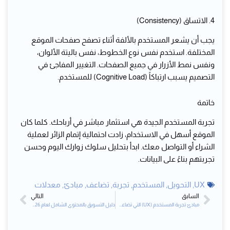
4. الاتساق (Consistency)
يجب أن يشعر المستخدم بالألفة أثناء تصفح صفحات الموقع
المختلفة. استخدم نفس نوع الخطوط، نفس باليتة الألوان،
ونفس نمط الأزرار في جميع الصفحات. التغيير المفاجئ في
التصميم يسبب ارتباكاً (Cognitive Load) للمستخدم.
خاتمة
تجربة المستخدم الجيدة هي استثمار مباشر في أرباحك. كلما كان
الموقع أسهل في الاستخدام، زادت احتمالية إتمام الزائر لعملية
الشراء أو التواصل معك. ابدأ بتحليل سلوك زوارك اليوم وحسن
تجربتهم بناءً على البيانات.
UX
,
التحويل
,
المستخدم
,
تجربة
,
تضاعف
,
مبادئ
,
معدلات
السابق
التالي
Next
Prev
مبادئ تجربة المستخدم (UX) التي تضاعف معدلات التحويل #2 #2
دليل التسويق بالمحتوى الشامل لعام 2026: استراتيجيات لزيادة المبيعات #2 #2