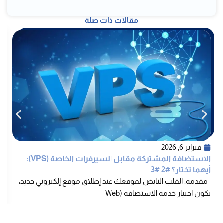
مقالات ذات صلة
فبراير 6, 2026
الاستضافة المشتركة مقابل السيرفرات الخاصة (VPS):
أيهما تختار؟ #2 #3
أ
مقدمة: القلب النابض لموقعك عند إطلاق موقع إلكتروني جديد،
م
يكون اختيار خدمة الاستضافة (Web
ي