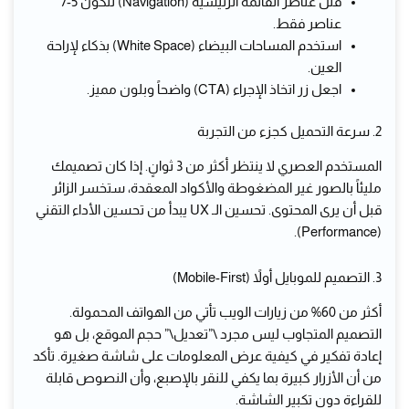
قلل عناصر القائمة الرئيسية (Navigation) لتكون 5-7
عناصر فقط.
استخدم المساحات البيضاء (White Space) بذكاء لإراحة
العين.
اجعل زر اتخاذ الإجراء (CTA) واضحاً وبلون مميز.
2. سرعة التحميل كجزء من التجربة
المستخدم العصري لا ينتظر أكثر من 3 ثوانٍ. إذا كان تصميمك
مليئاً بالصور غير المضغوطة والأكواد المعقدة، ستخسر الزائر
قبل أن يرى المحتوى. تحسين الـ UX يبدأ من تحسين الأداء التقني
(Performance).
3. التصميم للموبايل أولاً (Mobile-First)
أكثر من 60% من زيارات الويب تأتي من الهواتف المحمولة.
التصميم المتجاوب ليس مجرد \”تعديل\” حجم الموقع، بل هو
إعادة تفكير في كيفية عرض المعلومات على شاشة صغيرة. تأكد
من أن الأزرار كبيرة بما يكفي للنقر بالإصبع، وأن النصوص قابلة
للقراءة دون تكبير الشاشة.